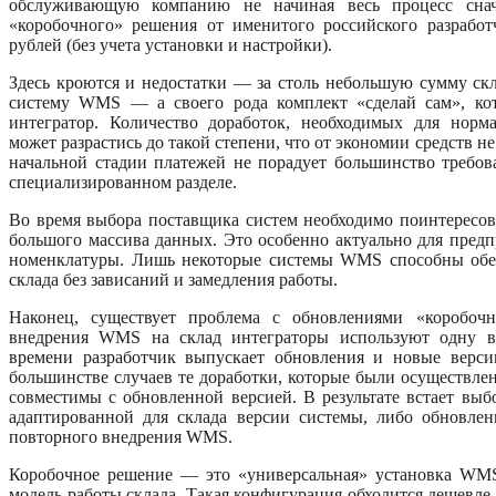
обслуживающую компанию не начиная весь процесс снач
«коробочного» решения от именитого российского разрабо
рублей (без учета установки и настройки).
Здесь кроются и недостатки — за столь небольшую сумму ск
систему WMS — а своего рода комплект «сделай сам», кот
интегратор. Количество доработок, необходимых для норм
может разрастись до такой степени, что от экономии средств н
начальной стадии платежей не порадует большинство требо
специализированном разделе.
Во время выбора поставщика систем необходимо поинтересова
большого массива данных. Это особенно актуально для пред
номенклатуры. Лишь некоторые системы WMS способны обес
склада без зависаний и замедления работы.
Наконец, существует проблема с обновлениями «коробоч
внедрения WMS на склад интеграторы используют одну в
времени разработчик выпускает обновления и новые верси
большинстве случаев те доработки, которые были осуществле
совместимы с обновленной версией. В результате встает выб
адаптированной для склада версии системы, либо обновле
повторного внедрения WMS.
Коробочное решение — это «универсальная» установка WMS
модель работы склада. Такая конфигурация обходится дешевле,