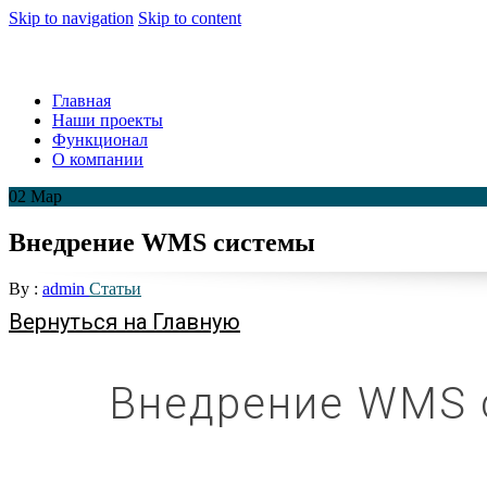
Skip to navigation
Skip to content
RSBalance
Системы автоматизации бизнеса
Главная
Наши проекты
Функционал
О компании
02
Мар
Внедрение WMS системы
By :
admin
Статьи
Вернуться на Главную
Внедрение WMS 