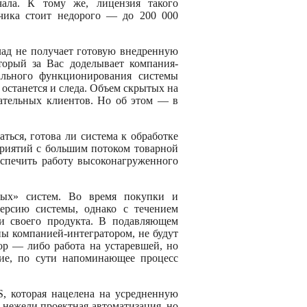
ала. К тому же, лицензия такого
тчика стоит недорого — до 200 000
лад не получает готовую внедренную
орый за Вас доделывает компания-
ального функционирования системы
е останется и следа. Объем скрытых на
вательных клиентов. Но об этом — в
ться, готова ли система к обработке
приятий с большим потоком товарной
печить работу высоконагруженного
ных» систем. Во время покупки и
ерсию системы, однако с течением
и своего продукта. В подавляющем
ны компанией-интегратором, не будут
ор — либо работа на устаревшей, но
ние, по сути напоминающее процесс
, которая нацелена на усредненную
 нежели проектная автоматизация, но