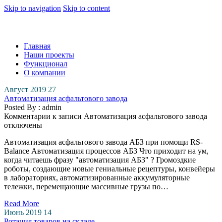
Skip to navigation
Skip to content
RSBalance
Системы автоматизации бизнеса
Главная
Наши проекты
Функционал
О компании
Август 2019
27
Автоматизация асфальтового завода
Posted By : admin
Комментарии
к записи Автоматизация асфальтового завода
отключены
Автоматизация асфальтового завода АБЗ при помощи RS-
Balance Автоматизация процессов АБЗ Что приходит на ум,
когда читаешь фразу "автоматизация АБЗ" ? Громоздкие
роботы, создающие новые гениальные рецептуры, конвейеры
в лабораториях, автоматизированные аккумуляторные
тележки, перемещающие массивные грузы по…
Read More
Июнь 2019
14
Ротация товаров на складе